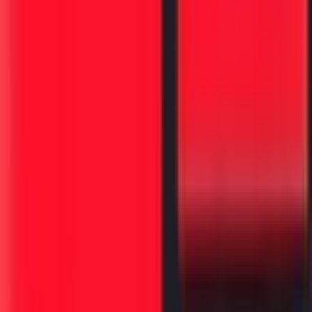
लाइफस्टाइल
'मिस्टर ए' आणि लंडनचा तो 'हनी ट्रॅप': काश्मीरच्या महाराजांची एक
विसरलेली गोष्ट!
२ फेब्रु, २०२६
राजकारण
केजीबीच्या भारतातल्या कारवाया
१ डिसें, २०२५
मराठी वाचकांसाठी दर्जेदार लेख, बातम्या आणि मनोरंजन.